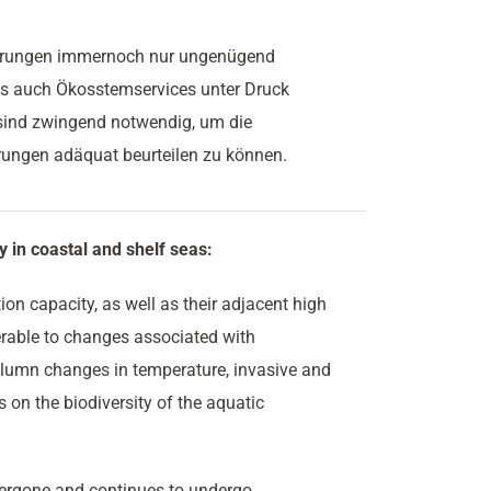
erungen immernoch nur ungenügend
ass auch Ökosstemservices unter Druck
sind zwingend notwendig, um die
ungen adäquat beurteilen zu können.
 in coastal and shelf seas:
on capacity, as well as their adjacent high
nerable to changes associated with
olumn changes in temperature, invasive and
 on the biodiversity of the aquatic
dergone and continues to undergo