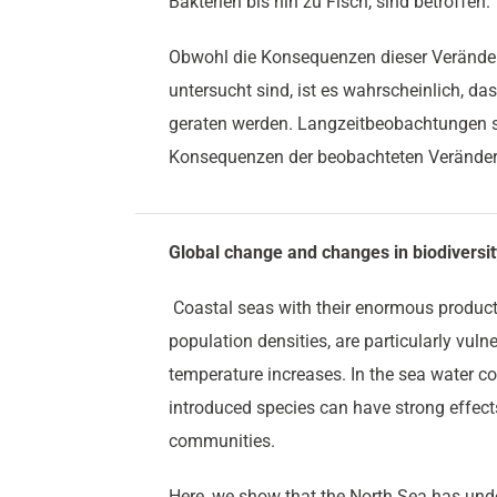
Bakterien bis hin zu Fisch, sind betroffen.
Obwohl die Konsequenzen dieser Veränd
untersucht sind, ist es wahrscheinlich, d
geraten werden. Langzeitbeobachtungen 
Konsequenzen der beobachteten Veränder
Global change and changes in biodiversity
Coastal seas with their enormous producti
population densities, are particularly vul
temperature increases. In the sea water c
introduced species can have strong effects
communities.
Here, we show that the North Sea has un