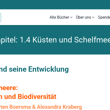
Alle Bücher
Über uns
Spend
pitel: 1.4 Küsten und Schelfme
nd seine Entwicklung
meere:
und Biodiversität
arten Boersma & Alexandra Kraberg