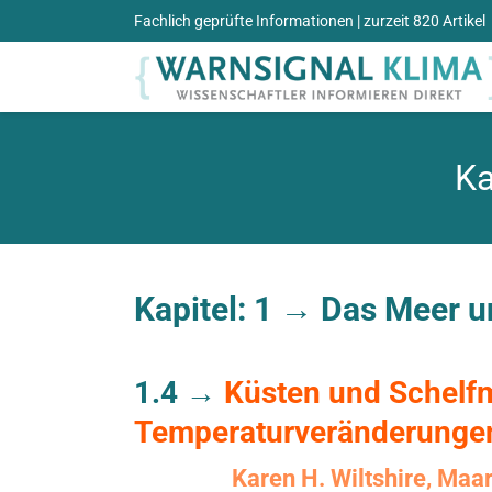
Zum
Fachlich geprüfte Informationen
| zurzeit 820 Artikel
Inhalt
springen
Ka
Kapitel: 1 →
Das Meer u
1.4 →
Küsten und Schelf
Temperaturveränderungen 
Karen H. Wiltshire, Ma