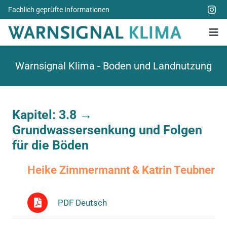
Zum
Fachlich geprüfte Informationen
Inhalt
springen
Tog
Nav
Alle Bücher
Warnsignal Klima - Boden und Landnutzung
Über uns
Spenden
Kapitel: 3.8 →
Grundwassersenkung und Folgen
Weitere Themen
für die Böden
Aktuelles
Heike Zimmermannt & Katrin Teubner
PDF Deutsch