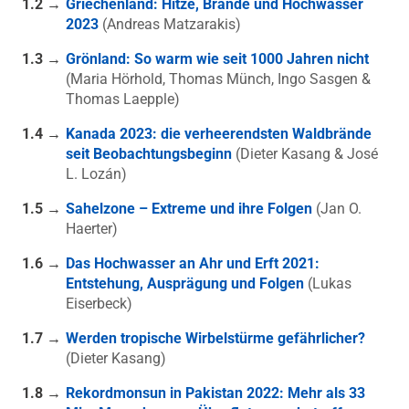
1.2 →
Griechenland: Hitze, Brände und Hochwasser
2023
(Andreas Matzarakis)
1.3 →
Grönland: So warm wie seit 1000 Jahren nicht
(Maria Hörhold, Thomas Münch, Ingo Sasgen &
Thomas Laepple)
1.4 →
Kanada 2023: die verheerendsten Waldbrände
seit Beobachtungsbeginn
(Dieter Kasang & José
L. Lozán)
1.5 →
Sahelzone – Extreme und ihre Folgen
(Jan O.
Haerter)
1.6 →
Das Hochwasser an Ahr und Erft 2021:
Entstehung, Ausprägung und Folgen
(Lukas
Eiserbeck)
1.7 →
Werden tropische Wirbelstürme gefährlicher?
(Dieter Kasang)
1.8 →
Rekordmonsun in Pakistan 2022: Mehr als 33