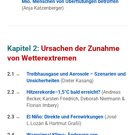
Mio. Menschen von Überflutungen betroffen
(Anja Katzenberger)
Kapitel 2:
Ursachen der Zunahme
von Wetterextremen
2.1 →
Treibhausgase und Aerosole – Szenarien und
Unsicherheiten
(Dieter Kasang)
2.2 →
Hitzerekorde–1,5°C bald erreicht?
(Andreas
Becker, Karsten Friedrich, Deborah Niermann &
Florian Imbery)
2.3 →
El Niño: Direkte und Fernwirkungen
(José
L.Lozán & Hartmut Graßl)
2.4 →
Warnsignal Klima: Änderung von