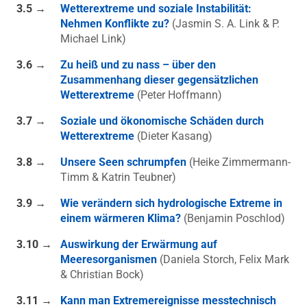
3.5 →
Wetterextreme und soziale Instabilität:
Nehmen Konflikte zu?
(Jasmin S. A. Link & P.
Michael Link)
3.6 →
Zu heiß und zu nass – über den
Zusammenhang dieser gegensätzlichen
Wetterextreme
(Peter Hoffmann)
3.7 →
Soziale und ökonomische Schäden durch
Wetterextreme
(Dieter Kasang)
3.8 →
Unsere Seen schrumpfen
(Heike Zimmermann-
Timm & Katrin Teubner)
3.9 →
Wie verändern sich hydrologische Extreme in
einem wärmeren Klima?
(Benjamin Poschlod)
3.10 →
Auswirkung der Erwärmung auf
Meeresorganismen
(Daniela Storch, Felix Mark
& Christian Bock)
3.11 →
Kann man Extremereignisse messtechnisch