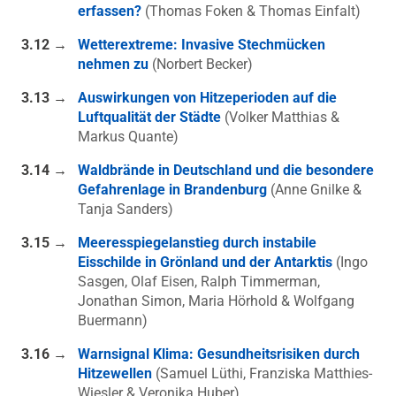
erfassen?
(Thomas Foken & Thomas Einfalt)
3.12 →
Wetterextreme: Invasive Stechmücken
nehmen zu
(Norbert Becker)
3.13 →
Auswirkungen von Hitzeperioden auf die
Luftqualität der Städte
(Volker Matthias &
Markus Quante)
3.14 →
Waldbrände in Deutschland und die besondere
Gefahrenlage in Brandenburg
(Anne Gnilke &
Tanja Sanders)
3.15 →
Meeresspiegelanstieg durch instabile
Eisschilde in Grönland und der Antarktis
(Ingo
Sasgen, Olaf Eisen, Ralph Timmerman,
Jonathan Simon, Maria Hörhold & Wolfgang
Buermann)
3.16 →
Warnsignal Klima: Gesundheitsrisiken durch
Hitzewellen
(Samuel Lüthi, Franziska Matthies-
Wiesler & Veronika Huber)