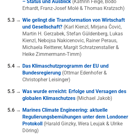
– Status und Ausblick
(Kathrin Feige, Bodo
Erhardt, Franz-Josef Molé & Thomas Kratzsch)
5.3 →
Wie gelingt die Transformation von Wirtschaft
und Gesellschaft?
(Karl Kienzl, Mirjana Čović,
Martin H. Gerzabek, Stefan Güldenberg, Lukas
Kienzl, Nebojsa Nakicenovic, Rainer Peraus,
Michaela Reitterer, Margit Schratzenstaller &
Heike Zimmermann-Timm)
5.4 →
Das Klimaschutzprogramm der EU und
Bundesregierung
(Ottmar Edenhofer &
Christopher Leisinger)
5.5 →
Was wurde erreicht: Erfolge und Versagen des
globalen Klimaschutzes
(Michael Jakob)
5.6 →
Marines Climate Engineering: aktuelle
Regulierungsbemühungen unter dem Londoner
Protokoll
(Harald Ginzky, Wera Leujak & Ulrike
Döring)