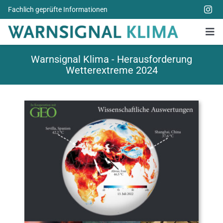
Zum
Fachlich geprüfte Informationen
Inhalt
springen
Tog
Nav
Alle Bücher
Warnsignal Klima - Herausforderung
Wetterextreme 2024
Über uns
Spenden
Weitere Themen
Aktuelles