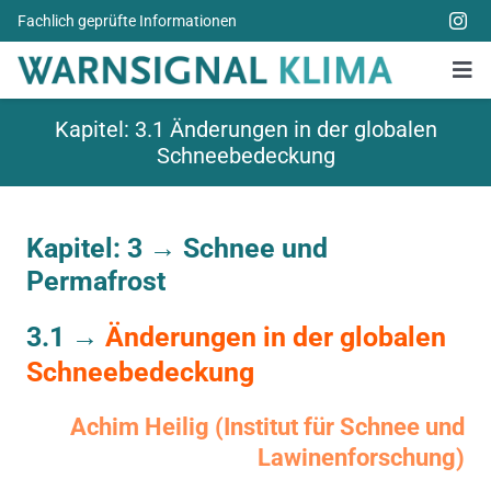
Zum
Fachlich geprüfte Informationen
Inhalt
springen
Tog
Nav
Alle Bücher
Kapitel: 3.1 Änderungen in der globalen
Schneebedeckung
Über uns
Spenden
Kapitel: 3 →
Schnee und
Permafrost
Weitere Themen
3.1 →
Änderungen in der globalen
Aktuelles
Schneebedeckung
Achim Heilig (Institut für Schnee und
Lawinenforschung)