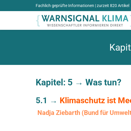
Zum
Fachlich geprüfte Informationen
| zurzeit 820 Artikel
Inhalt
springen
Kapit
Kapitel: 5 →
Was tun?
5.1 →
Klimaschutz ist Me
Nadja Ziebarth (Bund für Umwelt