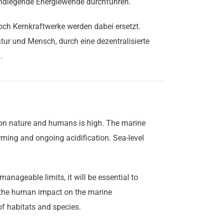
undlegende Energiewende durchführen.
och Kernkraftwerke werden dabei ersetzt.
atur und Mensch, durch eine dezentralisierte
.
on nature and humans is high. The marine
ming and ongoing acidification. Sea-level
anageable limits, it will be essential to
 the human impact on the marine
of habitats and species.