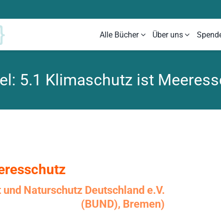
Alle Bücher
Über uns
Spend
el: 5.1 Klimaschutz ist Meeres
eresschutz
 und Naturschutz Deutschland e.V.
(BUND), Bremen)