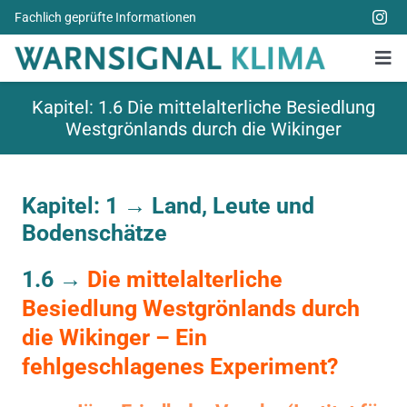
Zum
Fachlich geprüfte Informationen
Inhalt
springen
Tog
Nav
Alle Bücher
Kapitel: 1.6 Die mittelalterliche Besiedlung
Westgrönlands durch die Wikinger
Über uns
Spenden
Kapitel: 1 →
Land, Leute und
Bodenschätze
Weitere Themen
1.6 →
Die mittelalterliche
Aktuelles
Besiedlung Westgrönlands durch
die Wikinger – Ein
fehlgeschlagenes Experiment?