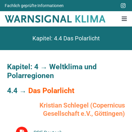
Zum
Fachlich geprüfte Informationen
Inhalt
springen
Tog
Nav
Alle Bücher
Kapitel: 4.4 Das Polarlicht
Über uns
Spenden
Kapitel: 4 →
Weltklima und
Polarregionen
Weitere Themen
4.4 →
Das Polarlicht
Aktuelles
Kristian Schlegel (Copernicus
Gesellschaft e.V., Göttingen)