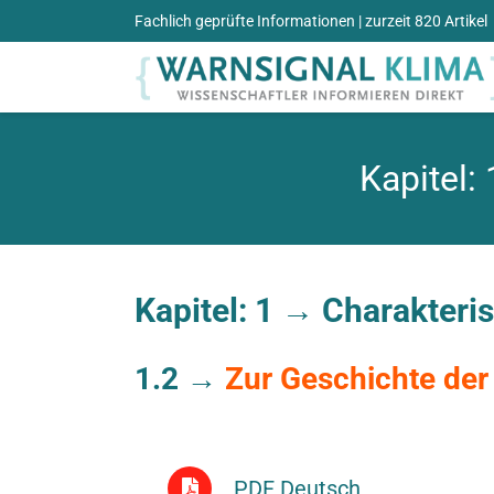
Zum
Fachlich geprüfte Informationen
| zurzeit 820 Artikel
Inhalt
springen
Kapitel:
Kapitel: 1 →
Charakteris
1.2 →
Zur Geschichte der
PDF Deutsch