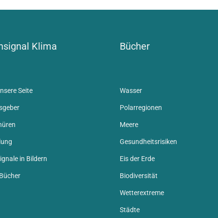
signal Klima
Bücher
nsere Seite
Wasser
sgeber
Polarregionen
hüren
Meere
lung
Gesundheitsrisiken
gnale in Bildern
Eis der Erde
 Bücher
Biodiversität
Wetterextreme
Städte