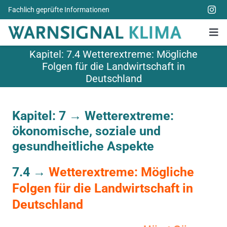
Zum
Fachlich geprüfte Informationen
Inhalt
springen
Tog
Nav
Kapitel: 7.4 Wetterextreme: Mögliche
Alle Bücher
Folgen für die Landwirtschaft in
Deutschland
Über uns
Spenden
Kapitel: 7 →
Wetterextreme:
ökonomische, soziale und
Weitere Themen
gesundheitliche Aspekte
Aktuelles
7.4 →
Wetterextreme: Mögliche
Folgen für die Landwirtschaft in
Deutschland