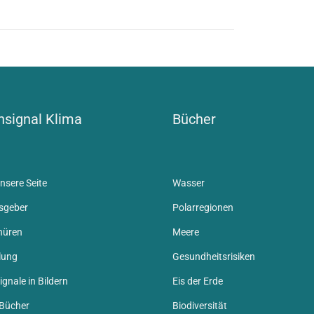
signal Klima
Bücher
nsere Seite
Wasser
sgeber
Polarregionen
hüren
Meere
lung
Gesundheitsrisiken
gnale in Bildern
Eis der Erde
 Bücher
Biodiversität