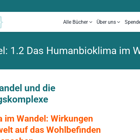
Alle Bücher
Über uns
Spend
el: 1.2 Das Humanbioklima im 
andel und die
ngskomplexe
 im Wandel: Wirkungen
elt auf das Wohlbefinden