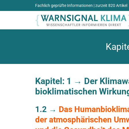
Zum
Fachlich geprüfte Informationen
| zurzeit 820 Artikel
Inhalt
springen
Kapit
Kapitel: 1 →
Der Klimaw
bioklimatischen Wirku
1.2 →
Das Humanbioklima
der atmosphärischen Umw