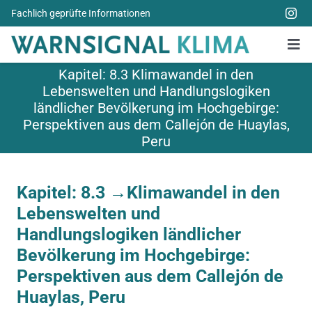
Zum
Fachlich geprüfte Informationen
Inhalt
springen
Tog
Nav
Kapitel: 8.3 Klimawandel in den
Alle Bücher
Lebenswelten und Handlungslogiken
ländlicher Bevölkerung im Hochgebirge:
Über uns
Perspektiven aus dem Callejón de Huaylas,
Peru
Spenden
Weitere Themen
Kapitel: 8.3 →
Klimawandel in den
Lebenswelten und
Aktuelles
Handlungslogiken ländlicher
Bevölkerung im Hochgebirge:
Perspektiven aus dem Callejón de
Huaylas, Peru