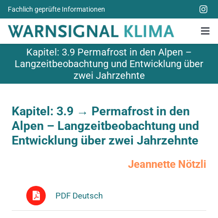
Zum
Fachlich geprüfte Informationen
Inhalt
springen
Tog
Nav
Kapitel: 3.9 Permafrost in den Alpen –
Alle Bücher
Langzeitbeobachtung und Entwicklung über
zwei Jahrzehnte
Über uns
Spenden
Kapitel: 3.9 →
Permafrost in den
Alpen – Langzeitbeobachtung und
Weitere Themen
Entwicklung über zwei Jahrzehnte
Aktuelles
Jeannette Nötzli
PDF Deutsch