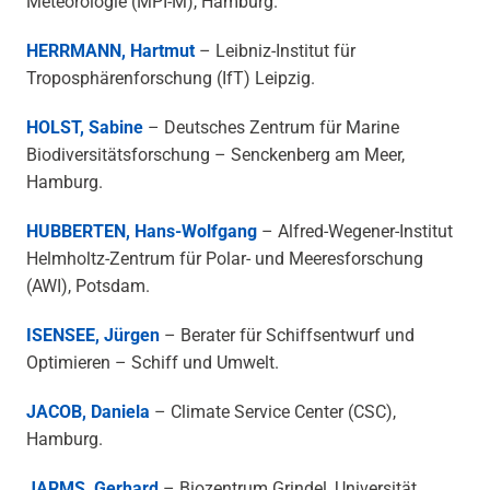
Meteorologie (MPI-M), Hamburg.
HERRMANN, Hartmut
– Leibniz-Institut für
Troposphärenforschung (IfT) Leipzig.
HOLST, Sabine
– Deutsches Zentrum für Marine
Biodiversitätsforschung – Senckenberg am Meer,
Hamburg.
HUBBERTEN, Hans-Wolfgang
– Alfred-Wegener-Institut
Helmholtz-Zentrum für Polar- und Meeresforschung
(AWI), Potsdam.
ISENSEE, Jürgen
– Berater für Schiffsentwurf und
Optimieren – Schiff und Umwelt.
JACOB, Daniela
– Climate Service Center (CSC),
Hamburg.
JARMS, Gerhard
– Biozentrum Grindel, Universität