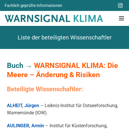
Zum
Fachlich geprüfte Informationen
Inhalt
springen
Tog
Nav
Alle Bücher
Liste der beteiligten Wissenschaftler
Über uns
Spenden
Buch →
WARNSIGNAL KLIMA: Die
Meere – Änderung & Risiken
Weitere Themen
Beteiligte Wissenschaftler:
Aktuelles
ALHEIT, Jürgen
– Leibniz-Institut für Ostseeforschung,
Warnemünde (IOW).
AULINGER, Armin
– Institut für Küstenforschung,